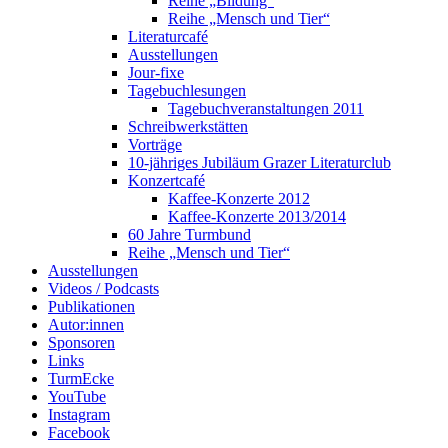
Reihe „Bildung“
Reihe „Mensch und Tier“
Literaturcafé
Ausstellungen
Jour-fixe
Tagebuchlesungen
Tagebuchveranstaltungen 2011
Schreibwerkstätten
Vorträge
10-jähriges Jubiläum Grazer Literaturclub
Konzertcafé
Kaffee-Konzerte 2012
Kaffee-Konzerte 2013/2014
60 Jahre Turmbund
Reihe „Mensch und Tier“
Ausstellungen
Videos / Podcasts
Publikationen
Autor:innen
Sponsoren
Links
TurmEcke
YouTube
Instagram
Facebook