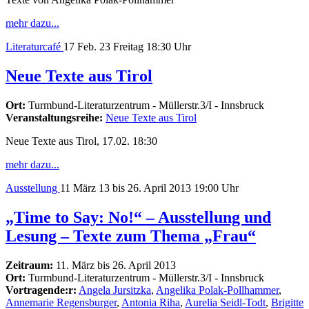
mehr dazu...
Literaturcafé
17
Feb. 23
Freitag
18:30 Uhr
Neue Texte aus Tirol
Ort:
Turmbund-Literaturzentrum - Müllerstr.3/I - Innsbruck
Veranstaltungsreihe:
Neue Texte aus Tirol
Neue Texte aus Tirol, 17.02. 18:30
mehr dazu...
Ausstellung
11
März 13
bis 26. April 2013
19:00 Uhr
„Time to Say: No!“ – Ausstellung und
Lesung – Texte zum Thema „Frau“
Zeitraum:
11. März bis 26. April 2013
Ort:
Turmbund-Literaturzentrum - Müllerstr.3/I - Innsbruck
Vortragende:r:
Angela Jursitzka
,
Angelika Polak-Pollhammer
,
Annemarie Regensburger
,
Antonia Riha
,
Aurelia Seidl-Todt
,
Brigitte