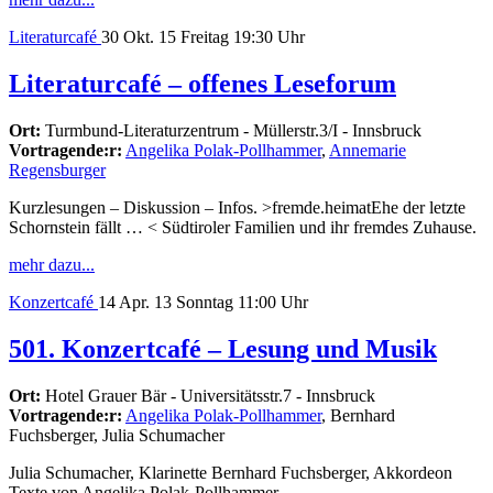
Literaturcafé
30
Okt. 15
Freitag
19:30 Uhr
Literaturcafé – offenes Leseforum
Ort:
Turmbund-Literaturzentrum - Müllerstr.3/I - Innsbruck
Vortragende:r:
Angelika Polak-Pollhammer
,
Annemarie
Regensburger
Kurzlesungen – Diskussion – Infos. >fremde.heimatEhe der letzte
Schornstein fällt … < Südtiroler Familien und ihr fremdes Zuhause.
mehr dazu...
Konzertcafé
14
Apr. 13
Sonntag
11:00 Uhr
501. Konzertcafé – Lesung und Musik
Ort:
Hotel Grauer Bär - Universitätsstr.7 - Innsbruck
Vortragende:r:
Angelika Polak-Pollhammer
, Bernhard
Fuchsberger, Julia Schumacher
Julia Schumacher, Klarinette Bernhard Fuchsberger, Akkordeon
Texte von Angelika Polak-Pollhammer