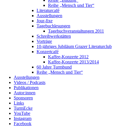
Reihe „Bildung“
Reihe „Mensch und Tier“
Literaturcafé
Ausstellungen
Jour-fixe
Tagebuchlesungen
Tagebuchveranstaltungen 2011
Schreibwerkstätten
Vorträge
10-jähriges Jubiläum Grazer Literaturclub
Konzertcafé
Kaffee-Konzerte 2012
Kaffee-Konzerte 2013/2014
60 Jahre Turmbund
Reihe „Mensch und Tier“
Ausstellungen
Videos / Podcasts
Publikationen
Autor:innen
Sponsoren
Links
TurmEcke
YouTube
Instagram
Facebook